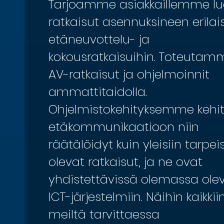
Tarjoamme asiakkaillemme lu
ratkaisut asennuksineen erilais
etäneuvottelu- ja
kokousratkaisuihin. Toteutam
AV-ratkaisut ja ohjelmoinnit
ammattitaidolla.
Ohjelmistokehityksemme kehi
etäkommunikaatioon niin
räätälöidyt kuin yleisiin tarpeis
olevat ratkaisut, ja ne ovat
yhdistettävissä olemassa olev
ICT-järjestelmiin. Näihin kaikkii
meiltä tarvittaessa